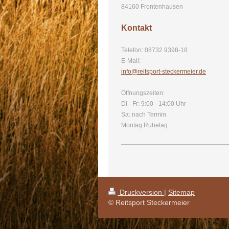
84160
Frontenhausen
Kontakt
Telefon:
08732 9398-18
E-Mail:
info@reitsport-steckermeier.de
Öffnungszeiten:
Di - Fr: 9:00 - 14:00 Uhr
Sa: nach Termin
Montag Ruhetag
Druckversion
|
Sitemap
© Reitsport Steckermeier