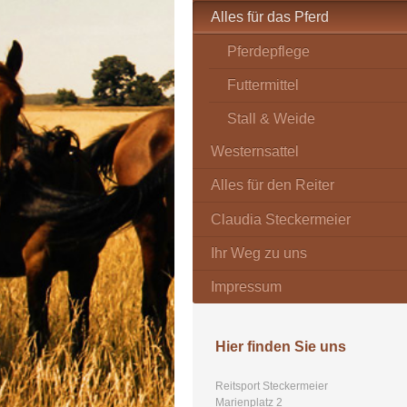
Alles für das Pferd
Pferdepflege
Futtermittel
Stall & Weide
Westernsattel
Alles für den Reiter
Claudia Steckermeier
Ihr Weg zu uns
Impressum
Hier finden Sie uns
Reitsport Steckermeier
Marienplatz
2